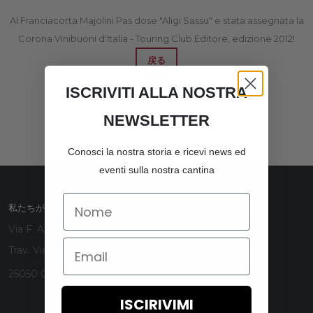
Al Franciacorta Majolini Pas dose "Aligi Sassu" e stata assegnata la
Corona Vinibuoni d'Italia - Touring Club Editore, edizione 2012!
戻る
ISCRIVITI ALLA NOSTRA
NEWSLETTER
Conosci la nostra storia e ricevi news ed
eventi sulla nostra cantina
Name
私たちがどこにいるのか
Via F. Arrigoni 1
Email
Trav. Via Manzoni (Loc. Valle)
25050 Ome (BS)- Italy
ISCIRIVIMI