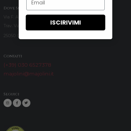
Dove Siamo
Via F. Arrigoni 1
ISCIRIVIMI
Trav. Via Manzoni (Loc. Valle)
25050 Ome (BS)- Italy
Contatti
(+39) 030 6527378
majolini@majolini.it
Seguici